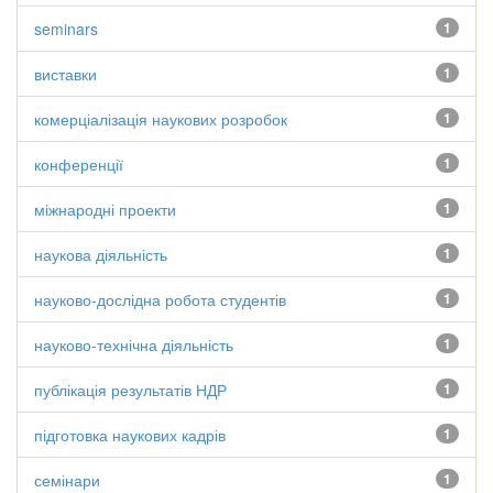
seminars
1
виставки
1
комерціалізація наукових розробок
1
конференції
1
міжнародні проекти
1
наукова діяльність
1
науково-дослідна робота студентів
1
науково-технічна діяльність
1
публікація результатів НДР
1
підготовка наукових кадрів
1
семінари
1