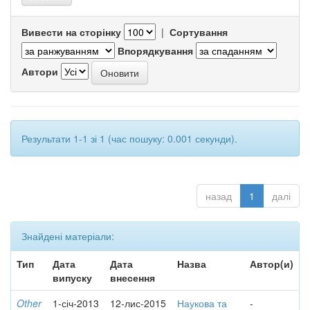
Вивести на сторінку
|
Сортування
Впорядкування
Автори
Результати 1-1 зі 1 (час пошуку: 0.001 секунди).
назад
1
далі
Знайдені матеріали:
Тип
Дата
Дата
Назва
Автор(и)
випуску
внесення
Other
1-січ-2013
12-лис-2015
Наукова та
-