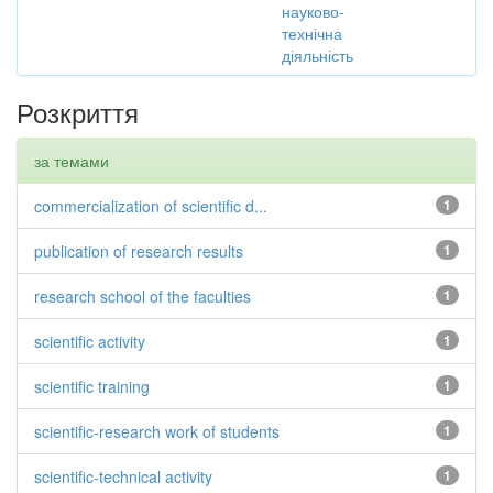
науково-
технічна
діяльність
Розкриття
за темами
commercialization of scientific d...
1
publication of research results
1
research school of the faculties
1
scientific activity
1
scientific training
1
scientific-research work of students
1
scientific-technical activity
1