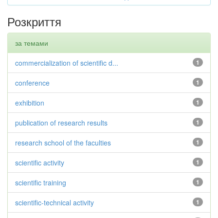
Розкриття
за темами
commercialization of scientific d...
1
conference
1
exhibition
1
publication of research results
1
research school of the faculties
1
scientific activity
1
scientific training
1
scientific-technical activity
1