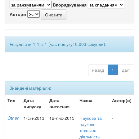
Впорядкування
Автори
Результати 1-1 зі 1 (час пошуку: 0.003 секунди).
назад
1
далі
Знайдені матеріали:
Тип
Дата
Дата
Назва
Автор(и)
випуску
внесення
Other
1-січ-2013
12-лис-2015
Наукова та
-
науково-
технічна
діяльність