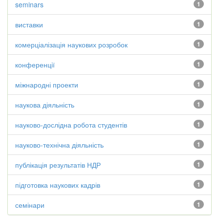
seminars
1
виставки
1
комерціалізація наукових розробок
1
конференції
1
міжнародні проекти
1
наукова діяльність
1
науково-дослідна робота студентів
1
науково-технічна діяльність
1
публікація результатів НДР
1
підготовка наукових кадрів
1
семінари
1