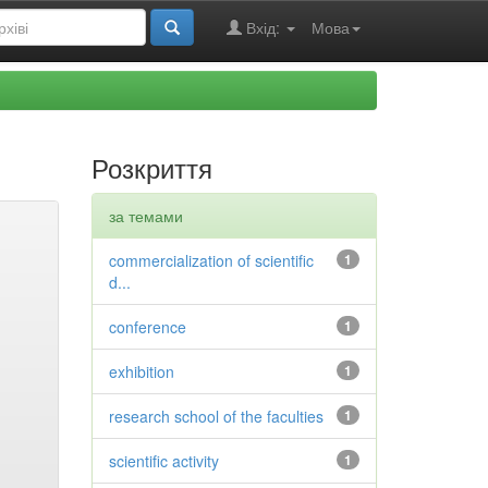
Вхід:
Мова
Розкриття
за темами
commercialization of scientific
1
d...
conference
1
exhibition
1
research school of the faculties
1
scientific activity
1