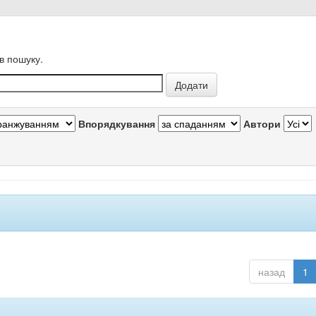
в пошуку.
Впорядкування
Автори
назад
1