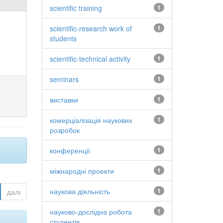
scientific training
1
scientific-research work of
1
students
scientific-technical activity
1
seminars
1
виставки
1
комерціалізація наукових
1
розробок
конференції
1
міжнародні проекти
1
наукова діяльність
1
далі
науково-дослідна робота
1
студентів