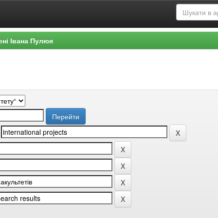
ені Івана Пулюя