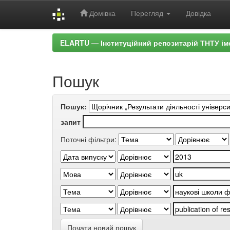
Домівка
Перегляд
Довідка
Skip
ELARTU — Інституційний репозитарій ТНТУ ім
navigation
Пошук
Пошук:
запит
Поточні фільтри:
Почати новий пошук