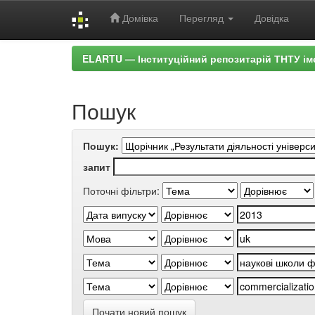
Домівка
Перегляд
Довідка
Skip
ELARTU — Інституційний репозитарій ТНТУ ім
navigation
Пошук
Пошук:
запит
Поточні фільтри:
Почати новий пошук