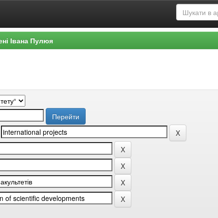
ені Івана Пулюя