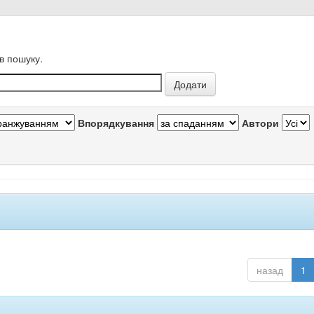
в пошуку.
Впорядкування
Автори
назад
1