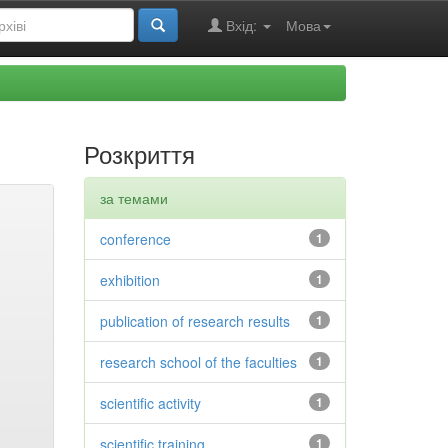
Вхід:
Мова
Розкриття
за темами
conference
1
exhibition
1
publication of research results
1
research school of the faculties
1
scientific activity
1
scientific training
1