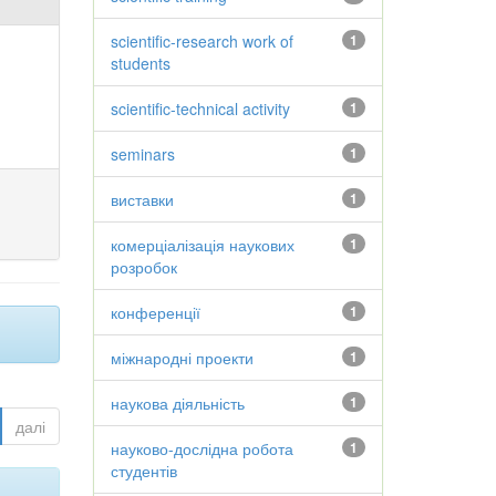
scientific-research work of
1
students
scientific-technical activity
1
seminars
1
виставки
1
комерціалізація наукових
1
розробок
конференції
1
міжнародні проекти
1
наукова діяльність
1
далі
науково-дослідна робота
1
студентів