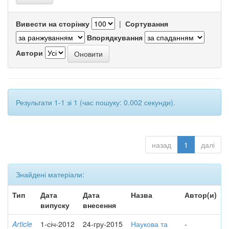
Вивести на сторінку
|
Сортування
Впорядкування
Автори
Результати 1-1 зі 1 (час пошуку: 0.002 секунди).
назад
1
далі
Знайдені матеріали:
Тип
Дата
Дата
Назва
Автор(и)
випуску
внесення
Article
1-січ-2012
24-гру-2015
Наукова та
-