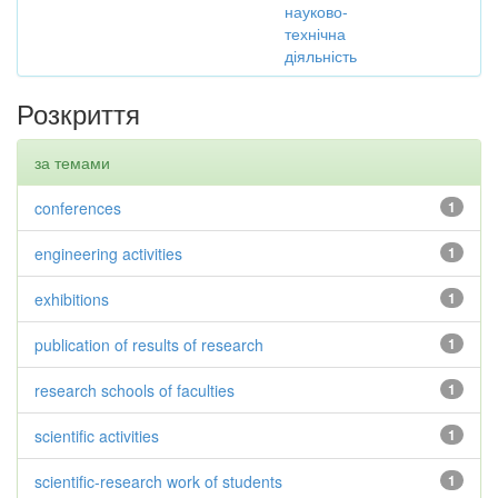
науково-
технічна
діяльність
Розкриття
за темами
conferences
1
engineering activities
1
exhibitions
1
publication of results of research
1
research schools of faculties
1
scientific activities
1
scientific-research work of students
1