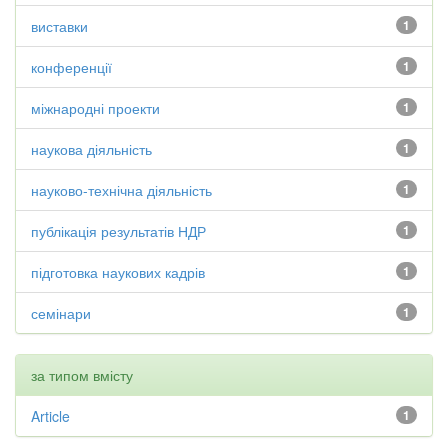
виставки
1
конференції
1
міжнародні проекти
1
наукова діяльність
1
науково-технічна діяльність
1
публікація результатів НДР
1
підготовка наукових кадрів
1
семінари
1
за типом вмісту
Article
1