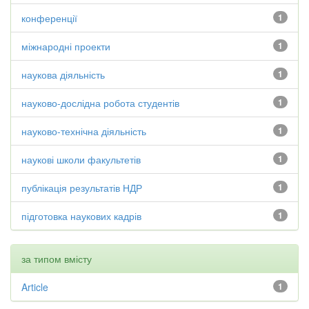
конференції
1
міжнародні проекти
1
наукова діяльність
1
науково-дослідна робота студентів
1
науково-технічна діяльність
1
наукові школи факультетів
1
публікація результатів НДР
1
підготовка наукових кадрів
1
за типом вмісту
Article
1