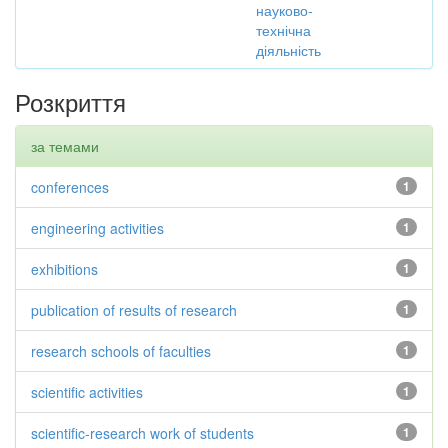
науково-
технічна
діяльність
Розкриття
за темами
conferences
1
engineering activities
1
exhibitions
1
publication of results of research
1
research schools of faculties
1
scientific activities
1
scientific-research work of students
1