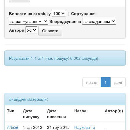
Вивести на сторінку
|
Сортування
Впорядкування
Автори
Результати 1-1 зі 1 (час пошуку: 0.002 секунди).
назад
1
далі
Знайдені матеріали:
Тип
Дата
Дата
Назва
Автор(и)
випуску
внесення
Article
1-січ-2012
24-гру-2015
Наукова та
-