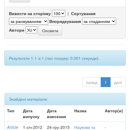
Вивести на сторінку
|
Сортування
Впорядкування
Автори
Результати 1-1 зі 1 (час пошуку: 0.001 секунди).
назад
1
далі
Знайдені матеріали:
Тип
Дата
Дата
Назва
Автор(и)
випуску
внесення
Article
1-січ-2012
24-гру-2015
Наукова та
-