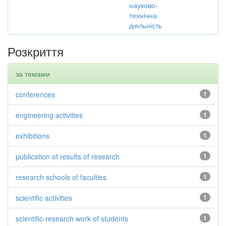
науково-
технічна
діяльність
Розкриття
за темами
conferences
1
engineering activities
1
exhibitions
1
publication of results of research
1
research schools of faculties
1
scientific activities
1
scientific-research work of students
1