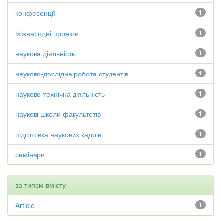
конференції
1
міжнародні проекти
1
наукова діяльність
1
науково-дослідна робота студентів
1
науково-технічна діяльність
1
наукові школи факультетів
1
підготовка наукових кадрів
1
семінари
1
за типом вмісту
Article
1