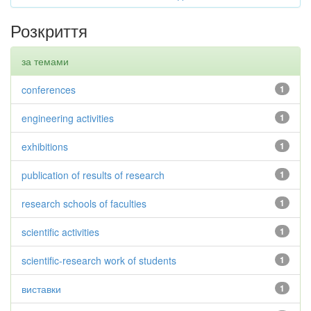
Розкриття
за темами
conferences
1
engineering activities
1
exhibitions
1
publication of results of research
1
research schools of faculties
1
scientific activities
1
scientific-research work of students
1
виставки
1