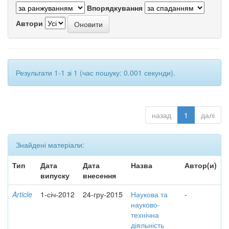
Впорядкування
Автори
Результати 1-1 зі 1 (час пошуку: 0.001 секунди).
назад
1
далі
Знайдені матеріали:
Тип
Дата
Дата
Назва
Автор(и)
випуску
внесення
Article
1-січ-2012
24-гру-2015
Наукова та
-
науково-
технічна
діяльність