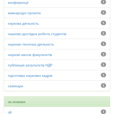
конференції
1
міжнародні проекти
1
наукова діяльність
1
науково-дослідна робота студентів
1
науково-технічна діяльність
1
наукові школи факультетів
1
публікація результатів НДР
1
підготовка наукових кадрів
1
семінари
1
за мовами
uk
1