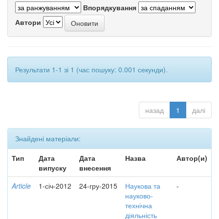
Впорядкування
Автори
Результати 1-1 зі 1 (час пошуку: 0.001 секунди).
назад
1
далі
Знайдені матеріали:
Тип
Дата
Дата
Назва
Автор(и)
випуску
внесення
Article
1-січ-2012
24-гру-2015
Наукова та
-
науково-
технічна
діяльність