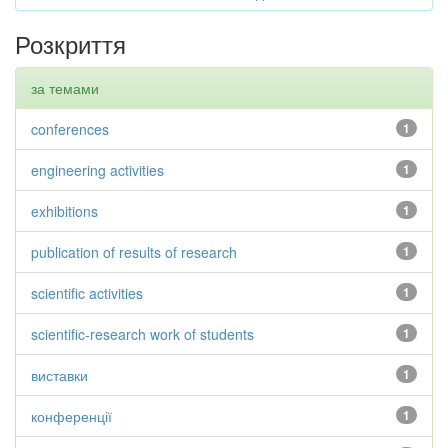
Розкриття
за темами
conferences
1
engineering activities
1
exhibitions
1
publication of results of research
1
scientific activities
1
scientific-research work of students
1
виставки
1
конференції
1