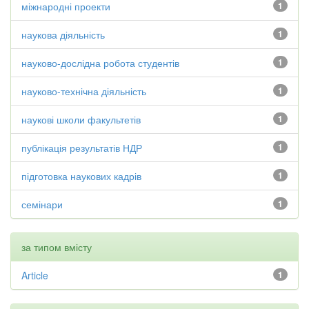
міжнародні проекти
1
наукова діяльність
1
науково-дослідна робота студентів
1
науково-технічна діяльність
1
наукові школи факультетів
1
публікація результатів НДР
1
підготовка наукових кадрів
1
семінари
1
за типом вмісту
Article
1