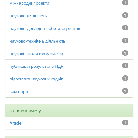
міжнародні проекти
1
наукова діяльність
1
науково-дослідна робота студентів
1
науково-технічна діяльність
1
наукові школи факультетів
1
публікація результатів НДР
1
підготовка наукових кадрів
1
семінари
1
за типом вмісту
Article
1