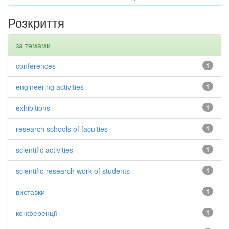
Розкриття
за темами
conferences
1
engineering activities
1
exhibitions
1
research schools of faculties
1
scientific activities
1
scientific-research work of students
1
виставки
1
конференції
1