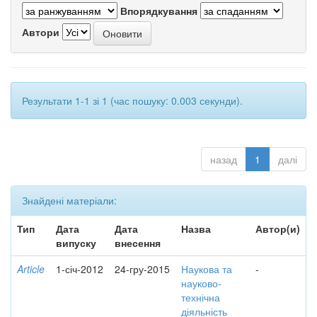
Впорядкування
Автори
Результати 1-1 зі 1 (час пошуку: 0.003 секунди).
назад
1
далі
Знайдені матеріали:
Тип
Дата
Дата
Назва
Автор(и)
випуску
внесення
Article
1-січ-2012
24-гру-2015
Наукова та
-
науково-
технічна
діяльність