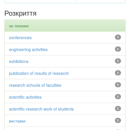
Розкриття
за темами
conferences
1
engineering activities
1
exhibitions
1
publication of results of research
1
research schools of faculties
1
scientific activities
1
scientific-research work of students
1
виставки
1