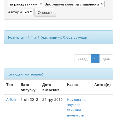
Впорядкування
Автори
Результати 1-1 зі 1 (час пошуку: 0.002 секунди).
назад
1
далі
Знайдені матеріали:
Тип
Дата
Дата
Назва
Автор(и)
випуску
внесення
Article
1-січ-2012
24-гру-2015
Наукова та
-
науково-
технічна
діяльність