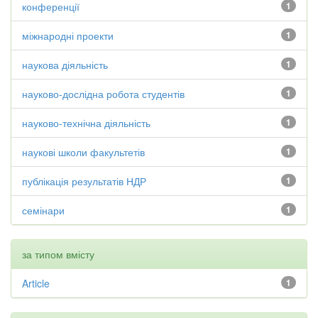
конференції
1
міжнародні проекти
1
наукова діяльність
1
науково-дослідна робота студентів
1
науково-технічна діяльність
1
наукові школи факультетів
1
публікація результатів НДР
1
семінари
1
за типом вмісту
Article
1