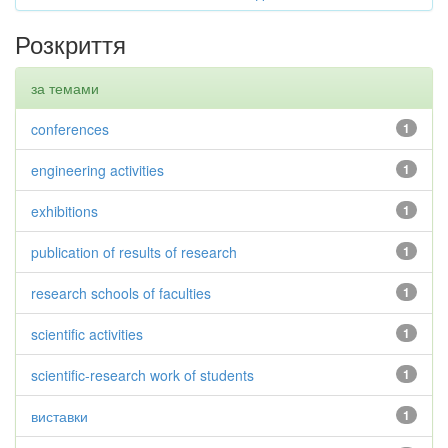
Розкриття
за темами
conferences
1
engineering activities
1
exhibitions
1
publication of results of research
1
research schools of faculties
1
scientific activities
1
scientific-research work of students
1
виставки
1