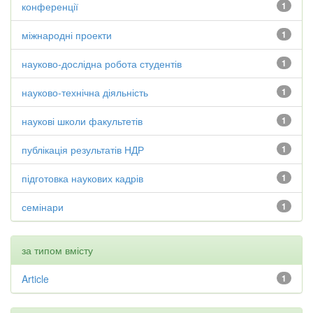
конференції
1
міжнародні проекти
1
науково-дослідна робота студентів
1
науково-технічна діяльність
1
наукові школи факультетів
1
публікація результатів НДР
1
підготовка наукових кадрів
1
семінари
1
за типом вмісту
Article
1