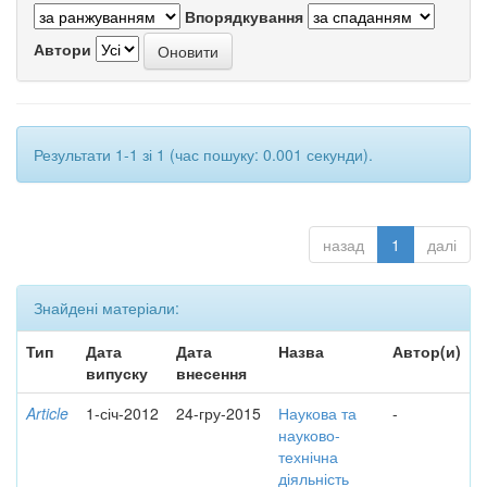
Впорядкування
Автори
Результати 1-1 зі 1 (час пошуку: 0.001 секунди).
назад
1
далі
Знайдені матеріали:
Тип
Дата
Дата
Назва
Автор(и)
випуску
внесення
Article
1-січ-2012
24-гру-2015
Наукова та
-
науково-
технічна
діяльність