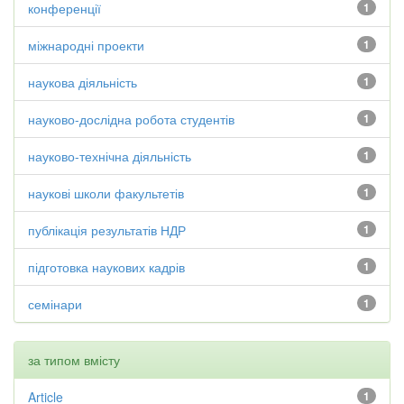
конференції
1
міжнародні проекти
1
наукова діяльність
1
науково-дослідна робота студентів
1
науково-технічна діяльність
1
наукові школи факультетів
1
публікація результатів НДР
1
підготовка наукових кадрів
1
семінари
1
за типом вмісту
Article
1