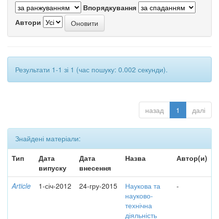
Впорядкування
Автори
Результати 1-1 зі 1 (час пошуку: 0.002 секунди).
назад
1
далі
Знайдені матеріали:
Тип
Дата
Дата
Назва
Автор(и)
випуску
внесення
Article
1-січ-2012
24-гру-2015
Наукова та
-
науково-
технічна
діяльність