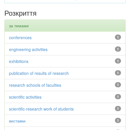
Розкриття
за темами
conferences
1
engineering activities
1
exhibitions
1
publication of results of research
1
research schools of faculties
1
scientific activities
1
scientific-research work of students
1
виставки
1