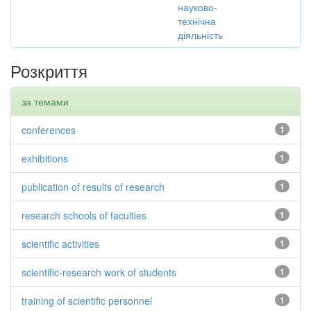
науково-
технічна
діяльність
Розкриття
за темами
conferences
1
exhibitions
1
publication of results of research
1
research schools of faculties
1
scientific activities
1
scientific-research work of students
1
training of scientific personnel
1