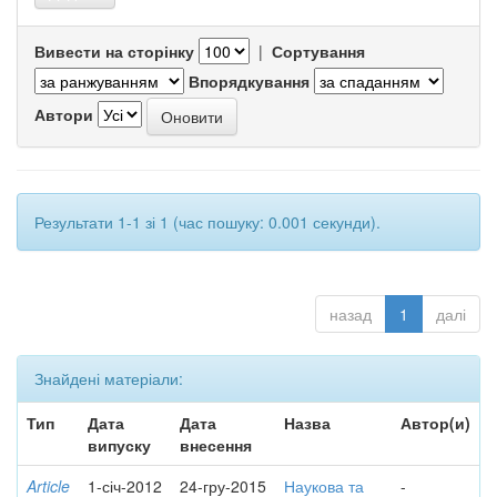
Вивести на сторінку
|
Сортування
Впорядкування
Автори
Результати 1-1 зі 1 (час пошуку: 0.001 секунди).
назад
1
далі
Знайдені матеріали:
Тип
Дата
Дата
Назва
Автор(и)
випуску
внесення
Article
1-січ-2012
24-гру-2015
Наукова та
-