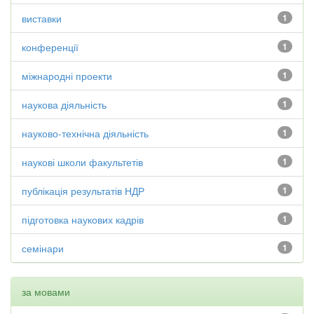
виставки
1
конференції
1
міжнародні проекти
1
наукова діяльність
1
науково-технічна діяльність
1
наукові школи факультетів
1
публікація результатів НДР
1
підготовка наукових кадрів
1
семінари
1
за мовами