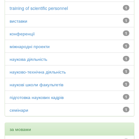
training of scientific personnel
1
виставки
1
конференції
1
міжнародні проекти
1
наукова діяльність
1
науково-технічна діяльність
1
наукові школи факультетів
1
підготовка наукових кадрів
1
семінари
1
за мовами