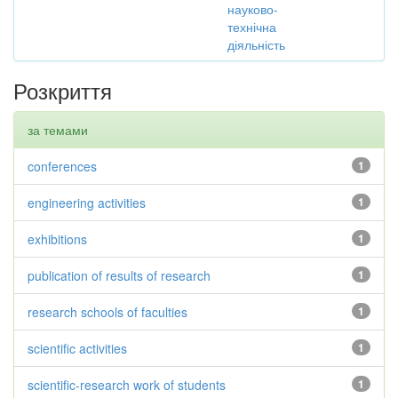
науково-
технічна
діяльність
Розкриття
за темами
conferences
1
engineering activities
1
exhibitions
1
publication of results of research
1
research schools of faculties
1
scientific activities
1
scientific-research work of students
1