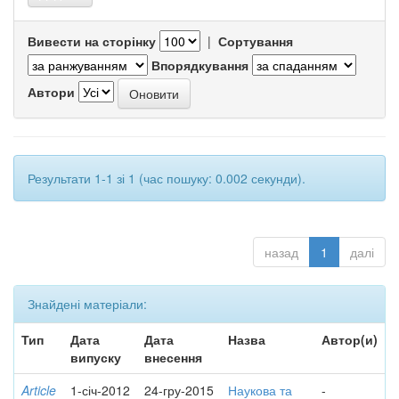
Вивести на сторінку
|
Сортування
Впорядкування
Автори
Результати 1-1 зі 1 (час пошуку: 0.002 секунди).
назад
1
далі
Знайдені матеріали:
Тип
Дата
Дата
Назва
Автор(и)
випуску
внесення
Article
1-січ-2012
24-гру-2015
Наукова та
-