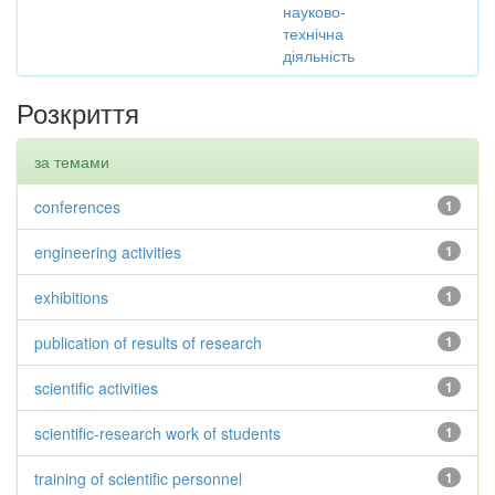
науково-
технічна
діяльність
Розкриття
за темами
conferences
1
engineering activities
1
exhibitions
1
publication of results of research
1
scientific activities
1
scientific-research work of students
1
training of scientific personnel
1