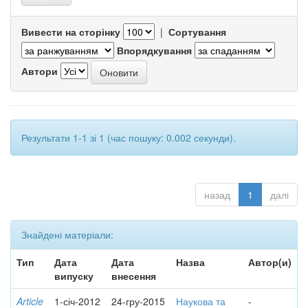
Вивести на сторінку
|
Сортування
Впорядкування
Автори
Результати 1-1 зі 1 (час пошуку: 0.002 секунди).
назад
1
далі
Знайдені матеріали:
Тип
Дата
Дата
Назва
Автор(и)
випуску
внесення
Article
1-січ-2012
24-гру-2015
Наукова та
-