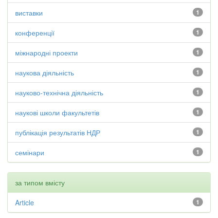
виставки
1
конференції
1
міжнародні проекти
1
наукова діяльність
1
науково-технічна діяльність
1
наукові школи факультетів
1
публікація результатів НДР
1
семінари
1
за типом вмісту
Article
1