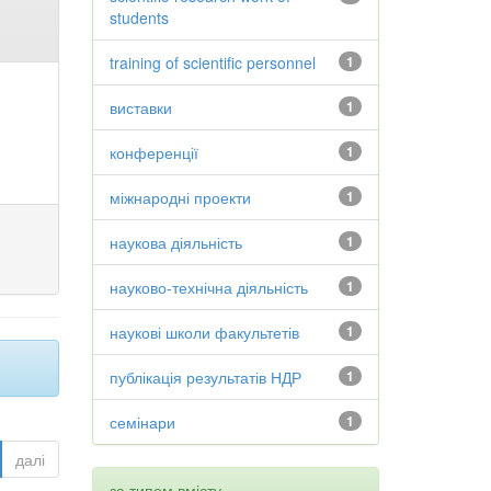
students
training of scientific personnel
1
виставки
1
конференції
1
міжнародні проекти
1
наукова діяльність
1
науково-технічна діяльність
1
наукові школи факультетів
1
публікація результатів НДР
1
семінари
1
далі
за типом вмісту