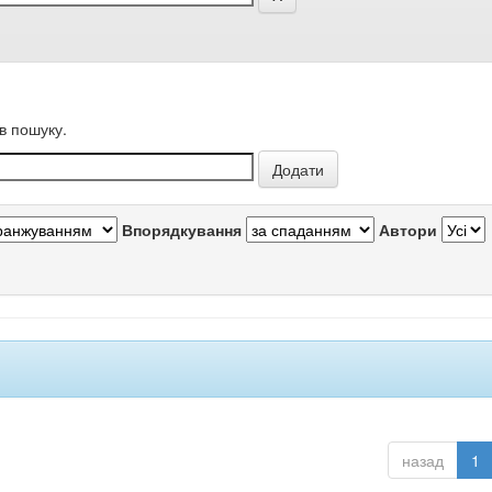
в пошуку.
Впорядкування
Автори
назад
1