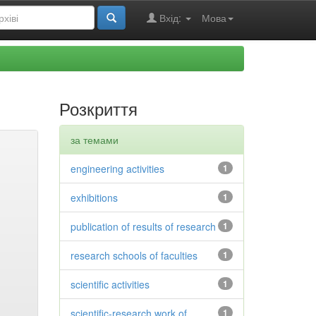
Вхід:
Мова
Розкриття
за темами
engineering activities
1
exhibitions
1
publication of results of research
1
research schools of faculties
1
scientific activities
1
scientific-research work of
1