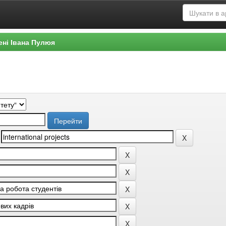
ені Івана Пулюя