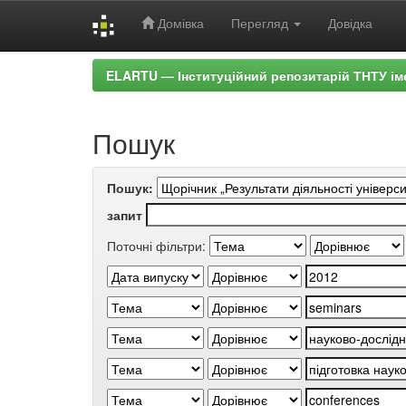
Домівка
Перегляд
Довідка
Skip
ELARTU — Інституційний репозитарій ТНТУ ім
navigation
Пошук
Пошук:
запит
Поточні фільтри: