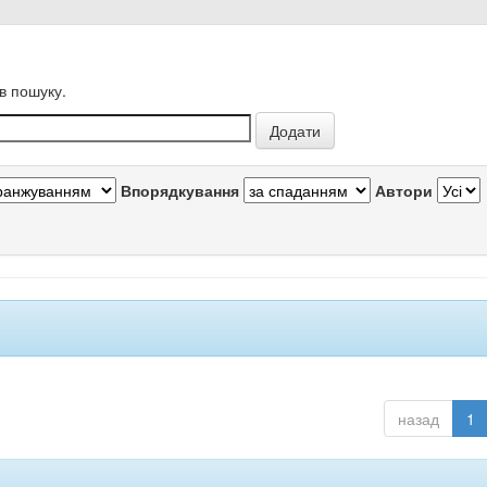
в пошуку.
Впорядкування
Автори
назад
1