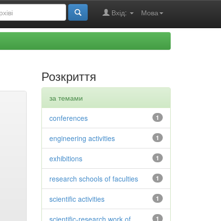
Вхід:
Мова
Розкриття
за темами
conferences
1
engineering activities
1
exhibitions
1
research schools of faculties
1
scientific activities
1
scientific-research work of
1