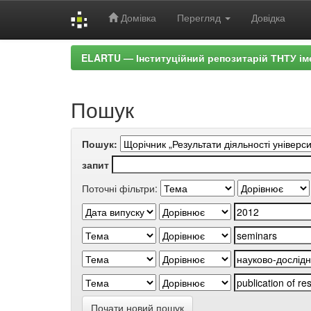
Домівка
Перегляд
Довідка
Skip
ELARTU — Інституційний репозитарій ТНТУ ім
navigation
Пошук
Пошук:
запит
Поточні фільтри:
Почати новий пошук