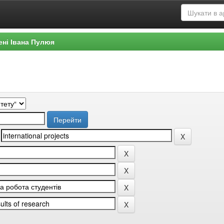
ені Івана Пулюя