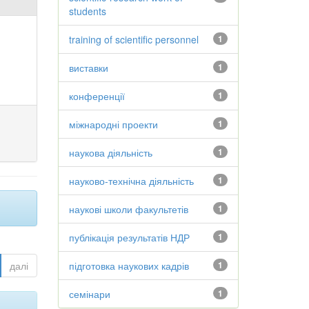
students
training of scientific personnel
1
виставки
1
конференції
1
міжнародні проекти
1
наукова діяльність
1
науково-технічна діяльність
1
наукові школи факультетів
1
публікація результатів НДР
1
далі
підготовка наукових кадрів
1
семінари
1