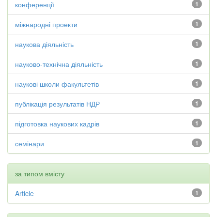
конференції
1
міжнародні проекти
1
наукова діяльність
1
науково-технічна діяльність
1
наукові школи факультетів
1
публікація результатів НДР
1
підготовка наукових кадрів
1
семінари
1
за типом вмісту
Article
1