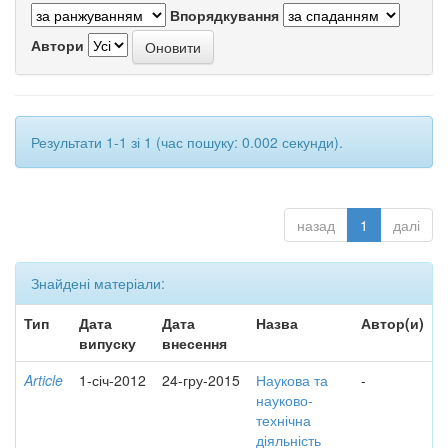
Впорядкування
Автори
Результати 1-1 зі 1 (час пошуку: 0.002 секунди).
назад
1
далі
Знайдені матеріали:
Тип
Дата
Дата
Назва
Автор(и)
випуску
внесення
Article
1-січ-2012
24-гру-2015
Наукова та
-
науково-
технічна
діяльність