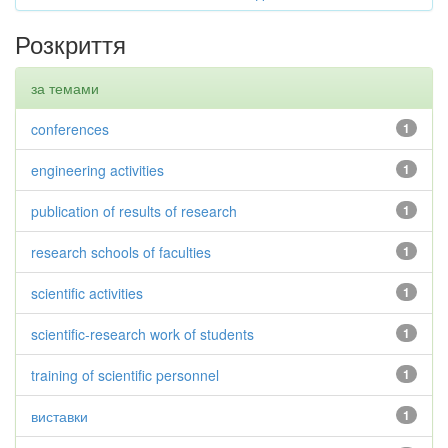
Розкриття
за темами
conferences
1
engineering activities
1
publication of results of research
1
research schools of faculties
1
scientific activities
1
scientific-research work of students
1
training of scientific personnel
1
виставки
1