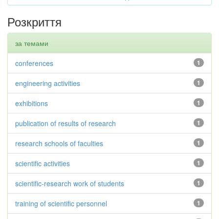
Розкриття
за темами
conferences
1
engineering activities
1
exhibitions
1
publication of results of research
1
research schools of faculties
1
scientific activities
1
scientific-research work of students
1
training of scientific personnel
1