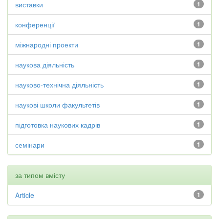
виставки
1
конференції
1
міжнародні проекти
1
наукова діяльність
1
науково-технічна діяльність
1
наукові школи факультетів
1
підготовка наукових кадрів
1
семінари
1
за типом вмісту
Article
1