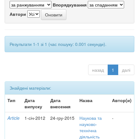
Впорядкування
Автори
Результати 1-1 зі 1 (час пошуку: 0.001 секунди).
назад
1
далі
Знайдені матеріали:
Тип
Дата
Дата
Назва
Автор(и)
випуску
внесення
Article
1-січ-2012
24-гру-2015
Наукова та
-
науково-
технічна
діяльність