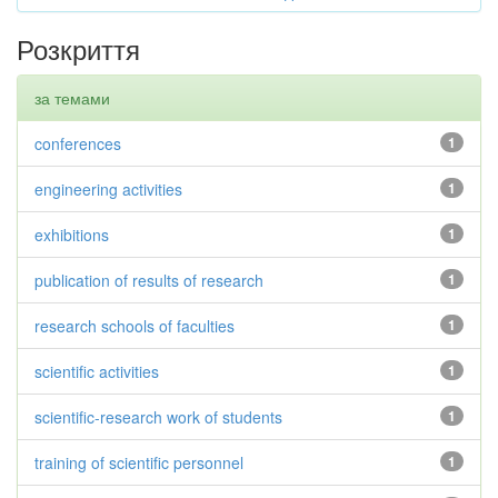
Розкриття
за темами
conferences
1
engineering activities
1
exhibitions
1
publication of results of research
1
research schools of faculties
1
scientific activities
1
scientific-research work of students
1
training of scientific personnel
1