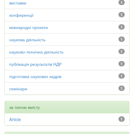
виставки
1
конференції
1
міжнародні проекти
1
наукова діяльність
1
науково-технічна діяльність
1
публікація результатів НДР
1
підготовка наукових кадрів
1
семінари
1
за типом вмісту
Article
1