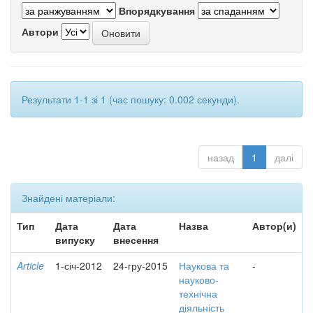
Впорядкування
Автори
Результати 1-1 зі 1 (час пошуку: 0.002 секунди).
назад
1
далі
Знайдені матеріали:
Тип
Дата
Дата
Назва
Автор(и)
випуску
внесення
Article
1-січ-2012
24-гру-2015
Наукова та
-
науково-
технічна
діяльність