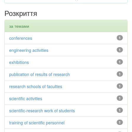
Розкриття
за темами
conferences
1
engineering activities
1
exhibitions
1
publication of results of research
1
research schools of faculties
1
scientific activities
1
scientific-research work of students
1
training of scientific personnel
1