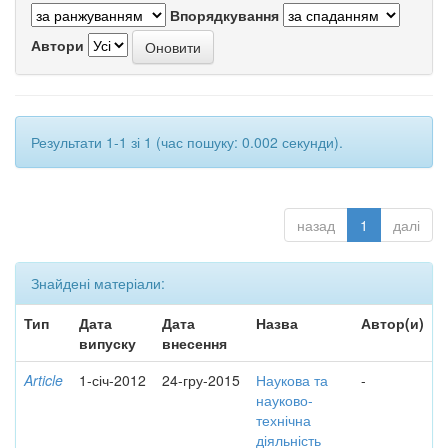
Впорядкування
Автори
Результати 1-1 зі 1 (час пошуку: 0.002 секунди).
назад
1
далі
Знайдені матеріали:
Тип
Дата
Дата
Назва
Автор(и)
випуску
внесення
Article
1-січ-2012
24-гру-2015
Наукова та
-
науково-
технічна
діяльність