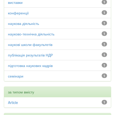
виставки
1
конференції
1
наукова діяльність
1
науково-технічна діяльність
1
наукові школи факультетів
1
публікація результатів НДР
1
підготовка наукових кадрів
1
семінари
1
за типом вмісту
Article
1