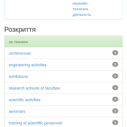
науково-
технічна
діяльність
Розкриття
за темами
conferences
1
engineering activities
1
exhibitions
1
research schools of faculties
1
scientific activities
1
seminars
1
training of scientific personnel
1