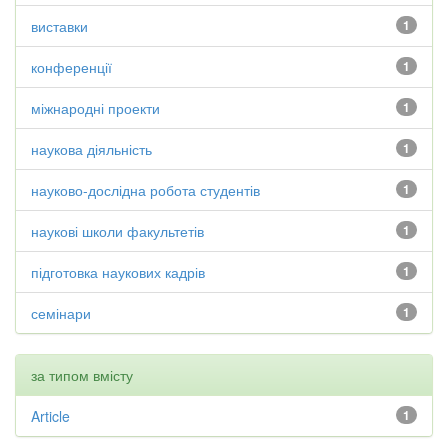
виставки
1
конференції
1
міжнародні проекти
1
наукова діяльність
1
науково-дослідна робота студентів
1
наукові школи факультетів
1
підготовка наукових кадрів
1
семінари
1
за типом вмісту
Article
1