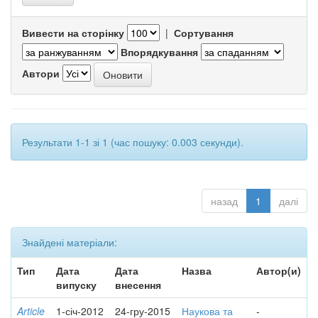
Вивести на сторінку
|
Сортування
Впорядкування
Автори
Результати 1-1 зі 1 (час пошуку: 0.003 секунди).
назад
1
далі
Знайдені матеріали:
Тип
Дата
Дата
Назва
Автор(и)
випуску
внесення
Article
1-січ-2012
24-гру-2015
Наукова та
-