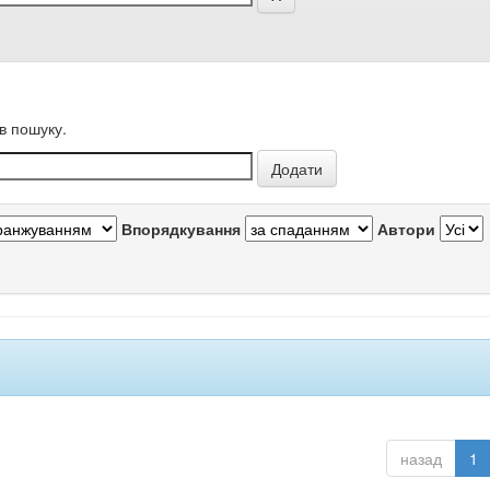
в пошуку.
Впорядкування
Автори
назад
1