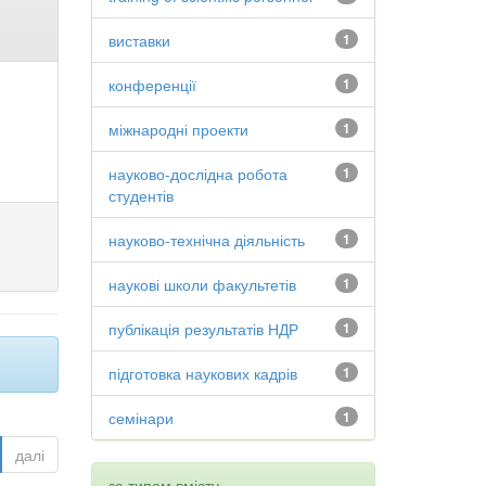
виставки
1
конференції
1
міжнародні проекти
1
науково-дослідна робота
1
студентів
науково-технічна діяльність
1
наукові школи факультетів
1
публікація результатів НДР
1
підготовка наукових кадрів
1
семінари
1
далі
за типом вмісту