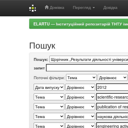
Домівка
Перегляд
Довідка
Skip
ELARTU — Інституційний репозитарій ТНТУ ім
navigation
Пошук
Пошук:
запит
Поточні фільтри: