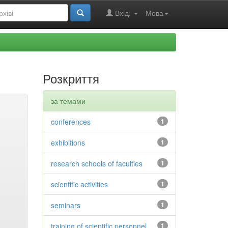
Вхід:
Мова
Розкриття
за темами
conferences
1
exhibitions
1
research schools of faculties
1
scientific activities
1
seminars
1
training of scientific personnel
1