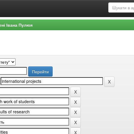
ені Івана Пулюя