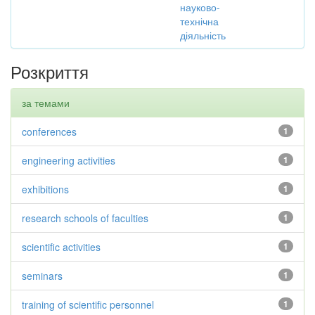
науково-
технічна
діяльність
Розкриття
за темами
conferences
1
engineering activities
1
exhibitions
1
research schools of faculties
1
scientific activities
1
seminars
1
training of scientific personnel
1