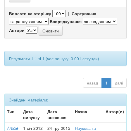
Вивести на сторінку
|
Сортування
Впорядкування
Автори
Результати 1-1 зі 1 (час пошуку: 0.001 секунди).
назад
1
далі
Знайдені матеріали:
Тип
Дата
Дата
Назва
Автор(и)
випуску
внесення
Article
1-січ-2012
24-гру-2015
Наукова та
-