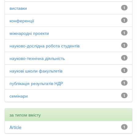
виставки
1
конференції
1
міжнародні проекти
1
науково-дослідна робота студентів
1
науково-технічна діяльність
1
наукові школи факультетів
1
публікація результатів НДР
1
семінари
1
за типом вмісту
Article
1