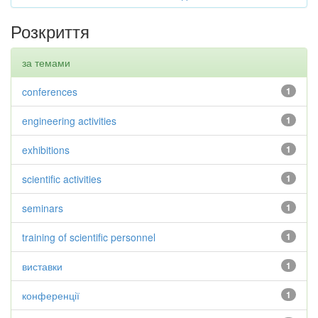
Розкриття
за темами
conferences
1
engineering activities
1
exhibitions
1
scientific activities
1
seminars
1
training of scientific personnel
1
виставки
1
конференції
1