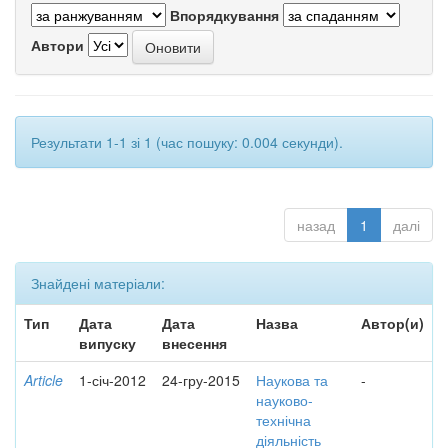
Впорядкування
Автори
Результати 1-1 зі 1 (час пошуку: 0.004 секунди).
назад
1
далі
Знайдені матеріали:
Тип
Дата
Дата
Назва
Автор(и)
випуску
внесення
Article
1-січ-2012
24-гру-2015
Наукова та
-
науково-
технічна
діяльність