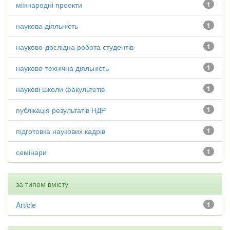
міжнародні проекти
1
наукова діяльність
1
науково-дослідна робота студентів
1
науково-технічна діяльність
1
наукові школи факультетів
1
публікація результатів НДР
1
підготовка наукових кадрів
1
семінари
1
за типом вмісту
Article
1