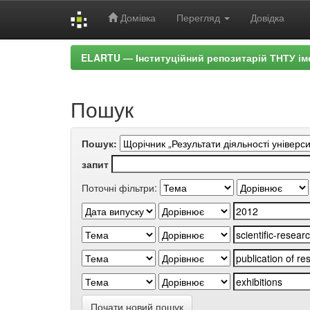
Домівка
Перегляд
Довідка
Skip
ELARTU — Інституційний репозитарій ТНТУ ім
navigation
Пошук
Пошук:
запит
Поточні фільтри:
Почати новий пошук