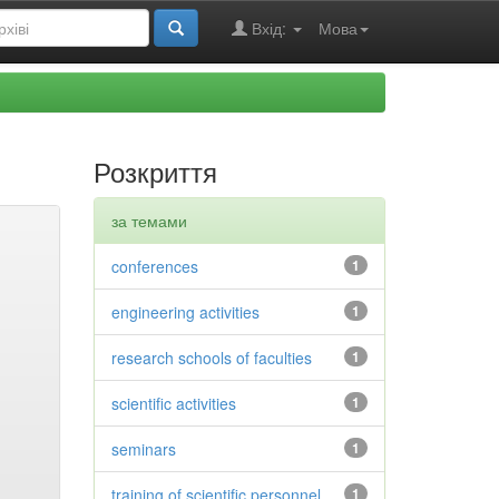
Вхід:
Мова
Розкриття
за темами
conferences
1
engineering activities
1
research schools of faculties
1
scientific activities
1
seminars
1
training of scientific personnel
1