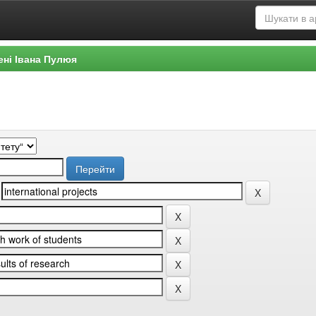
ені Івана Пулюя