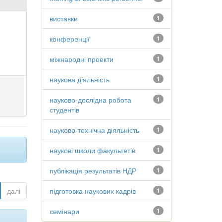
виставки
1
конференції
1
міжнародні проекти
1
наукова діяльність
1
науково-дослідна робота
1
студентів
науково-технічна діяльність
1
наукові школи факультетів
1
публікація результатів НДР
1
далі
підготовка наукових кадрів
1
семінари
1