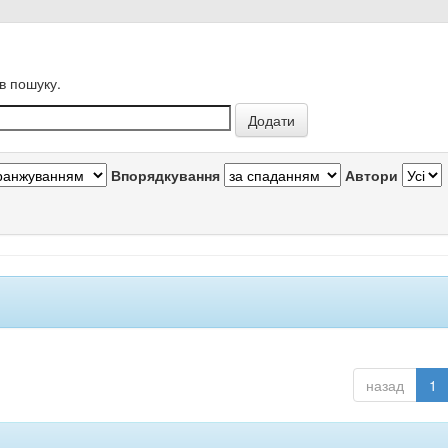
в пошуку.
Впорядкування
Автори
назад
1