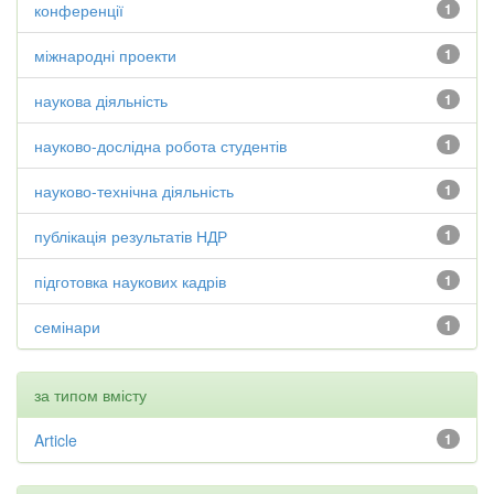
конференції
1
міжнародні проекти
1
наукова діяльність
1
науково-дослідна робота студентів
1
науково-технічна діяльність
1
публікація результатів НДР
1
підготовка наукових кадрів
1
семінари
1
за типом вмісту
Article
1