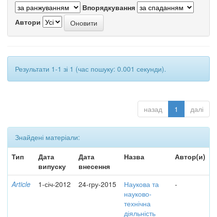
Впорядкування
Автори
Результати 1-1 зі 1 (час пошуку: 0.001 секунди).
назад
1
далі
Знайдені матеріали:
Тип
Дата
Дата
Назва
Автор(и)
випуску
внесення
Article
1-січ-2012
24-гру-2015
Наукова та
-
науково-
технічна
діяльність