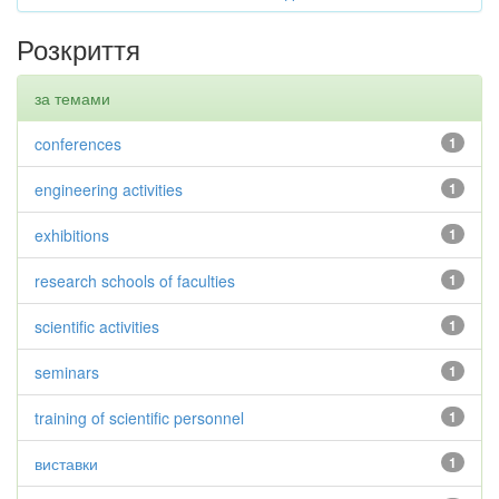
Розкриття
за темами
conferences
1
engineering activities
1
exhibitions
1
research schools of faculties
1
scientific activities
1
seminars
1
training of scientific personnel
1
виставки
1