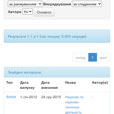
Впорядкування
Автори
Результати 1-1 зі 1 (час пошуку: 0.003 секунди).
назад
1
далі
Знайдені матеріали:
Тип
Дата
Дата
Назва
Автор(и)
випуску
внесення
Article
1-січ-2012
24-гру-2015
Наукова та
-
науково-
технічна
діяльність