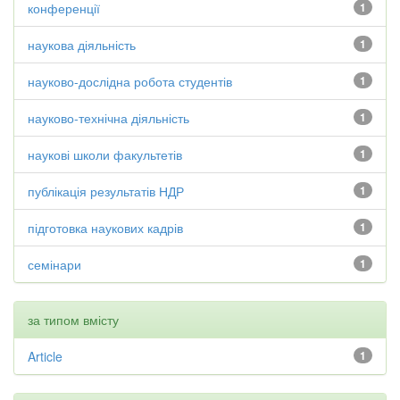
конференції
1
наукова діяльність
1
науково-дослідна робота студентів
1
науково-технічна діяльність
1
наукові школи факультетів
1
публікація результатів НДР
1
підготовка наукових кадрів
1
семінари
1
за типом вмісту
Article
1