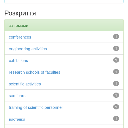
Розкриття
за темами
conferences
1
engineering activities
1
exhibitions
1
research schools of faculties
1
scientific activities
1
seminars
1
training of scientific personnel
1
виставки
1