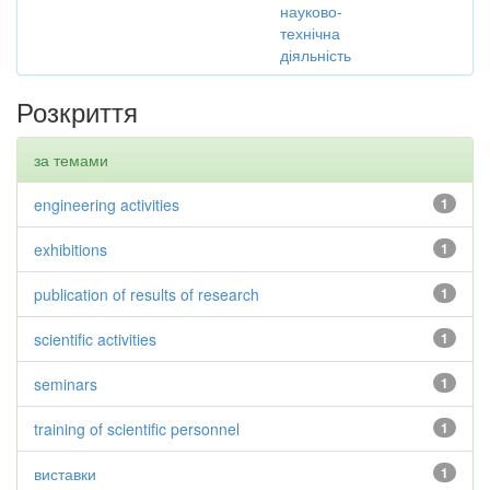
науково-
технічна
діяльність
Розкриття
за темами
engineering activities
1
exhibitions
1
publication of results of research
1
scientific activities
1
seminars
1
training of scientific personnel
1
виставки
1