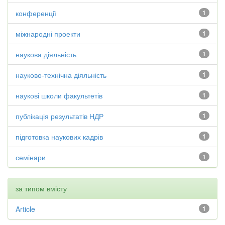
конференції
1
міжнародні проекти
1
наукова діяльність
1
науково-технічна діяльність
1
наукові школи факультетів
1
публікація результатів НДР
1
підготовка наукових кадрів
1
семінари
1
за типом вмісту
Article
1