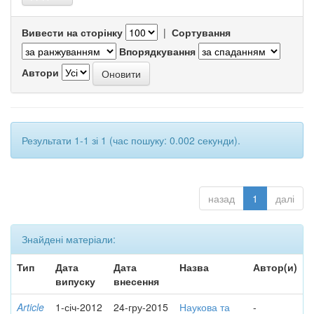
Вивести на сторінку
|
Сортування
Впорядкування
Автори
Результати 1-1 зі 1 (час пошуку: 0.002 секунди).
назад
1
далі
Знайдені матеріали:
Тип
Дата
Дата
Назва
Автор(и)
випуску
внесення
Article
1-січ-2012
24-гру-2015
Наукова та
-