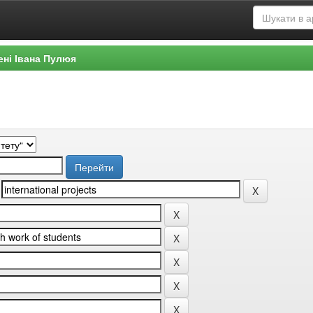
ені Івана Пулюя