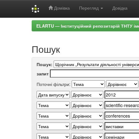
Домівка
Перегляд
Довідка
Skip
ELARTU — Інституційний репозитарій ТНТУ ім
navigation
Пошук
Пошук:
запит
Поточні фільтри: