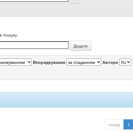
в пошуку.
Впорядкування
Автори
назад
1