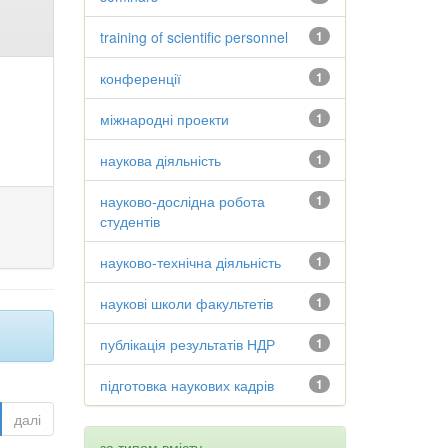
training of scientific personnel
1
конференції
1
міжнародні проекти
1
наукова діяльність
1
науково-дослідна робота
1
студентів
науково-технічна діяльність
1
наукові школи факультетів
1
публікація результатів НДР
1
підготовка наукових кадрів
1
далі
за типом вмісту