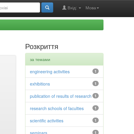
Вхід:
Мова
Розкриття
за темами
engineering activities
1
exhibitions
1
publication of results of research
1
research schools of faculties
1
scientific activities
1
seminars
1