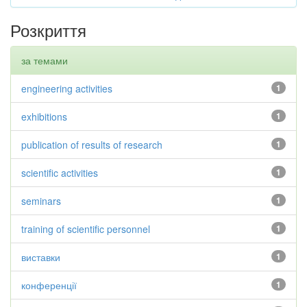
Розкриття
за темами
engineering activities
1
exhibitions
1
publication of results of research
1
scientific activities
1
seminars
1
training of scientific personnel
1
виставки
1
конференції
1