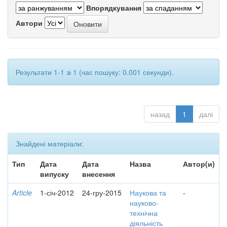
Впорядкування
Автори
Результати 1-1 зі 1 (час пошуку: 0.001 секунди).
назад
1
далі
Знайдені матеріали:
Тип
Дата
Дата
Назва
Автор(и)
випуску
внесення
Article
1-січ-2012
24-гру-2015
Наукова та
-
науково-
технічна
діяльність