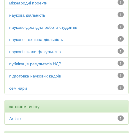
міжнародні проекти
1
наукова діяльність
1
науково-дослідна робота студентів
1
науково-технічна діяльність
1
наукові школи факультетів
1
публікація результатів НДР
1
підготовка наукових кадрів
1
семінари
1
за типом вмісту
Article
1