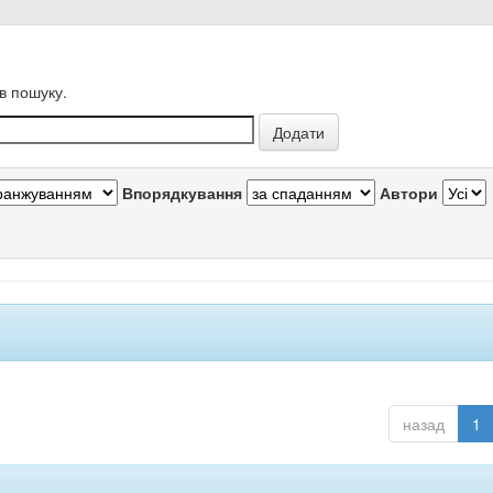
в пошуку.
Впорядкування
Автори
назад
1