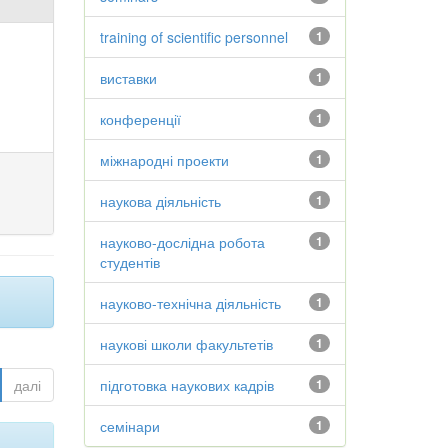
training of scientific personnel
1
виставки
1
конференції
1
міжнародні проекти
1
наукова діяльність
1
науково-дослідна робота
1
студентів
науково-технічна діяльність
1
наукові школи факультетів
1
далі
підготовка наукових кадрів
1
семінари
1