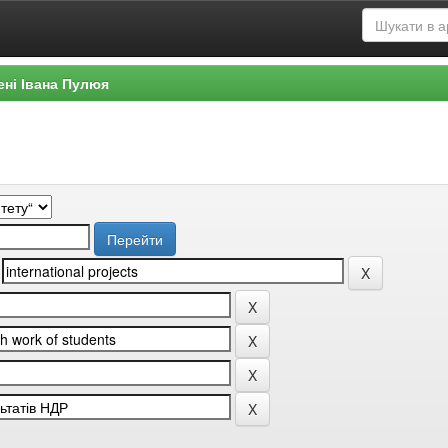
ені Івана Пулюя