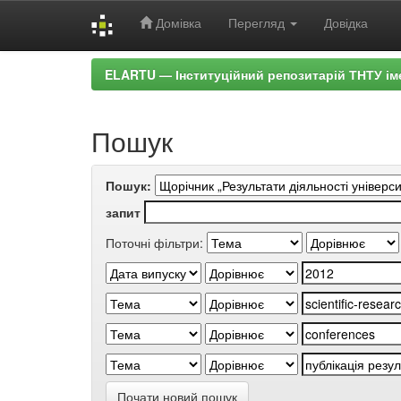
Домівка
Перегляд
Довідка
Skip
ELARTU — Інституційний репозитарій ТНТУ ім
navigation
Пошук
Пошук:
запит
Поточні фільтри:
Почати новий пошук