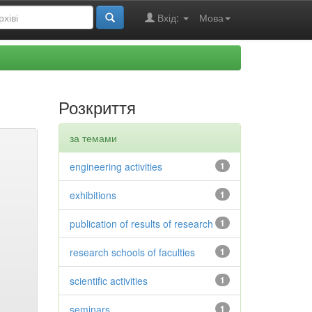
Вхід:
Мова
Розкриття
за темами
engineering activities
1
exhibitions
1
publication of results of research
1
research schools of faculties
1
scientific activities
1
seminars
1