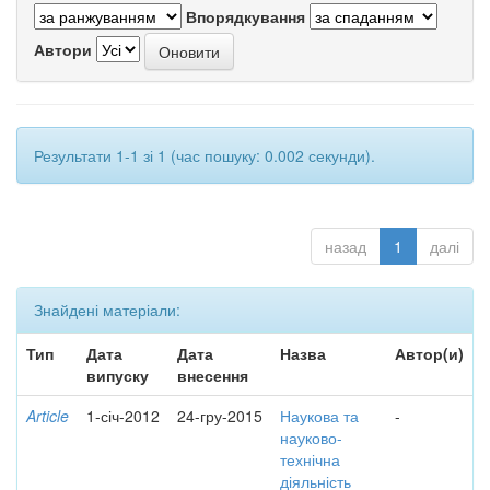
Впорядкування
Автори
Результати 1-1 зі 1 (час пошуку: 0.002 секунди).
назад
1
далі
Знайдені матеріали:
Тип
Дата
Дата
Назва
Автор(и)
випуску
внесення
Article
1-січ-2012
24-гру-2015
Наукова та
-
науково-
технічна
діяльність