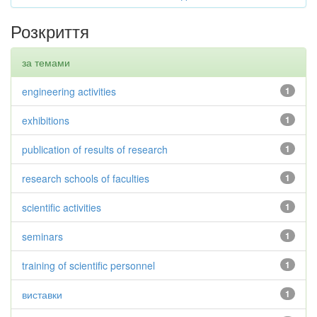
Розкриття
за темами
engineering activities
1
exhibitions
1
publication of results of research
1
research schools of faculties
1
scientific activities
1
seminars
1
training of scientific personnel
1
виставки
1