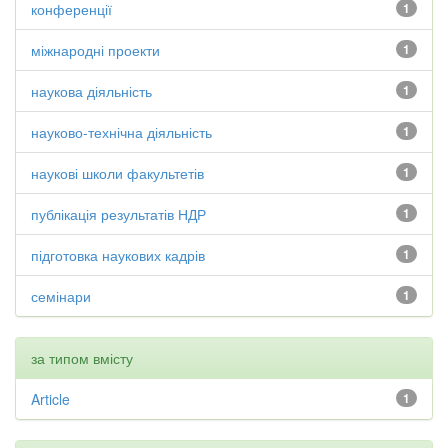
конференції
1
міжнародні проекти
1
наукова діяльність
1
науково-технічна діяльність
1
наукові школи факультетів
1
публікація результатів НДР
1
підготовка наукових кадрів
1
семінари
1
за типом вмісту
Article
1