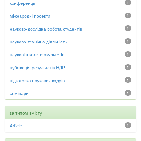
конференції
1
міжнародні проекти
1
науково-дослідна робота студентів
1
науково-технічна діяльність
1
наукові школи факультетів
1
публікація результатів НДР
1
підготовка наукових кадрів
1
семінари
1
за типом вмісту
Article
1