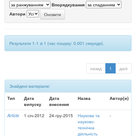
Впорядкування
Автори
Результати 1-1 зі 1 (час пошуку: 0.001 секунди).
назад
1
далі
Знайдені матеріали:
Тип
Дата
Дата
Назва
Автор(и)
випуску
внесення
Article
1-січ-2012
24-гру-2015
Наукова та
-
науково-
технічна
діяльність