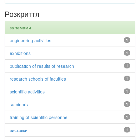
Розкриття
за темами
engineering activities
1
exhibitions
1
publication of results of research
1
research schools of faculties
1
scientific activities
1
seminars
1
training of scientific personnel
1
виставки
1