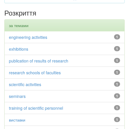
Розкриття
за темами
engineering activities
1
exhibitions
1
publication of results of research
1
research schools of faculties
1
scientific activities
1
seminars
1
training of scientific personnel
1
виставки
1