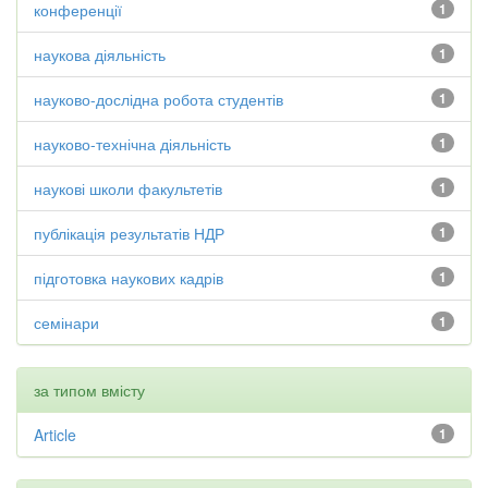
конференції
1
наукова діяльність
1
науково-дослідна робота студентів
1
науково-технічна діяльність
1
наукові школи факультетів
1
публікація результатів НДР
1
підготовка наукових кадрів
1
семінари
1
за типом вмісту
Article
1