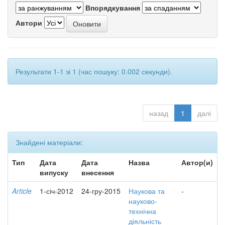
Впорядкування
Автори
Результати 1-1 зі 1 (час пошуку: 0.002 секунди).
назад
1
далі
Знайдені матеріали:
Тип
Дата
Дата
Назва
Автор(и)
випуску
внесення
Article
1-січ-2012
24-гру-2015
Наукова та
-
науково-
технічна
діяльність