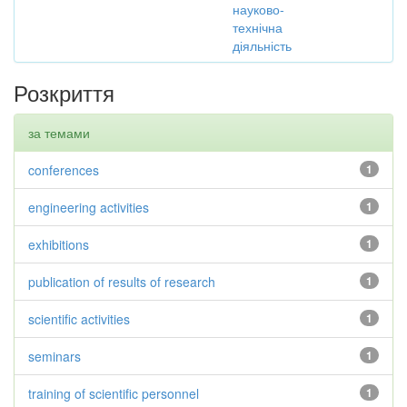
науково-
технічна
діяльність
Розкриття
за темами
conferences
1
engineering activities
1
exhibitions
1
publication of results of research
1
scientific activities
1
seminars
1
training of scientific personnel
1