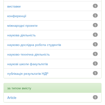
виставки
1
конференції
1
міжнародні проекти
1
наукова діяльність
1
науково-дослідна робота студентів
1
науково-технічна діяльність
1
наукові школи факультетів
1
публікація результатів НДР
1
за типом вмісту
Article
1