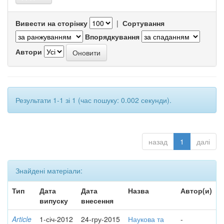
Вивести на сторінку
|
Сортування
Впорядкування
Автори
Результати 1-1 зі 1 (час пошуку: 0.002 секунди).
назад
1
далі
Знайдені матеріали:
Тип
Дата
Дата
Назва
Автор(и)
випуску
внесення
Article
1-січ-2012
24-гру-2015
Наукова та
-