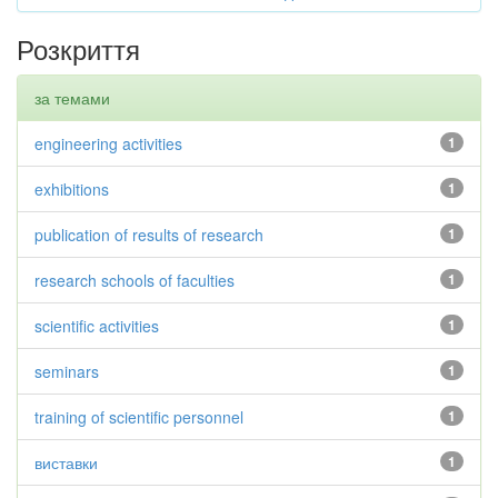
Розкриття
за темами
engineering activities
1
exhibitions
1
publication of results of research
1
research schools of faculties
1
scientific activities
1
seminars
1
training of scientific personnel
1
виставки
1