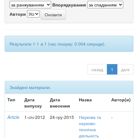
Впорядкування
Автори
Результати 1-1 зі 1 (час пошуку: 0.004 секунди).
назад
1
далі
Знайдені матеріали:
Тип
Дата
Дата
Назва
Автор(и)
випуску
внесення
Article
1-січ-2012
24-гру-2015
Наукова та
-
науково-
технічна
діяльність