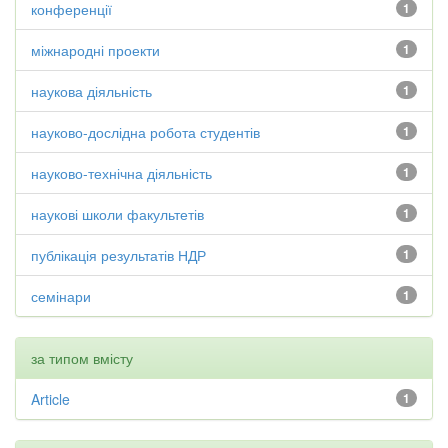
конференції
1
міжнародні проекти
1
наукова діяльність
1
науково-дослідна робота студентів
1
науково-технічна діяльність
1
наукові школи факультетів
1
публікація результатів НДР
1
семінари
1
за типом вмісту
Article
1