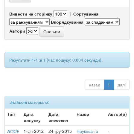
Вивести на сторінку
|
Сортування
Впорядкування
Автори
Результати 1-1 зі 1 (час пошуку: 0.004 секунди).
назад
1
далі
Знайдені матеріали:
Тип
Дата
Дата
Назва
Автор(и)
випуску
внесення
Article
1-січ-2012
24-гру-2015
Наукова та
-