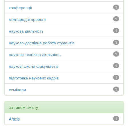
конференції
1
міжнародні проекти
1
наукова діяльність
1
науково-дослідна робота студентів
1
науково-технічна діяльність
1
наукові школи факультетів
1
підготовка наукових кадрів
1
семінари
1
за типом вмісту
Article
1