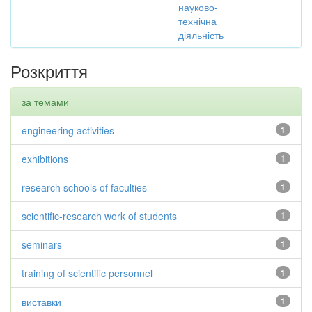
науково-
технічна
діяльність
Розкриття
за темами
engineering activities
1
exhibitions
1
research schools of faculties
1
scientific-research work of students
1
seminars
1
training of scientific personnel
1
виставки
1