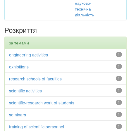
науково-
технічна
діяльність
Розкриття
за темами
engineering activities
1
exhibitions
1
research schools of faculties
1
scientific activities
1
scientific-research work of students
1
seminars
1
training of scientific personnel
1