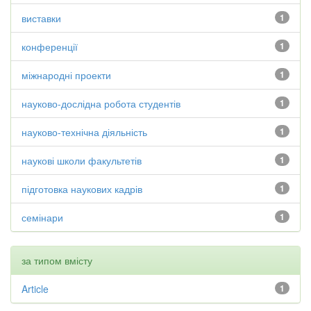
виставки
1
конференції
1
міжнародні проекти
1
науково-дослідна робота студентів
1
науково-технічна діяльність
1
наукові школи факультетів
1
підготовка наукових кадрів
1
семінари
1
за типом вмісту
Article
1