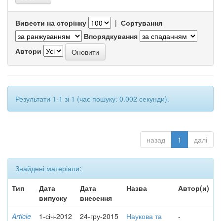
Вивести на сторінку
|
Сортування
Впорядкування
Автори
Результати 1-1 зі 1 (час пошуку: 0.002 секунди).
назад
1
далі
Знайдені матеріали:
Тип
Дата
Дата
Назва
Автор(и)
випуску
внесення
Article
1-січ-2012
24-гру-2015
Наукова та
-