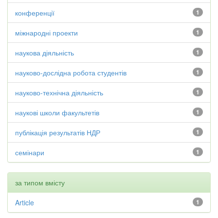
конференції
1
міжнародні проекти
1
наукова діяльність
1
науково-дослідна робота студентів
1
науково-технічна діяльність
1
наукові школи факультетів
1
публікація результатів НДР
1
семінари
1
за типом вмісту
Article
1