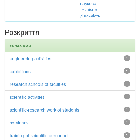
науково-
технічна
діяльність
Розкриття
за темами
engineering activities
1
exhibitions
1
research schools of faculties
1
scientific activities
1
scientific-research work of students
1
seminars
1
training of scientific personnel
1