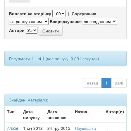
Вивести на сторінку
|
Сортування
Впорядкування
Автори
Результати 1-1 зі 1 (час пошуку: 0.001 секунди).
назад
1
далі
Знайдені матеріали:
Тип
Дата
Дата
Назва
Автор(и)
випуску
внесення
Article
1-січ-2012
24-гру-2015
Наукова та
-