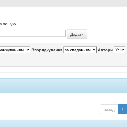
в пошуку.
Впорядкування
Автори
назад
1