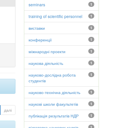
seminars
1
training of scientific personnel
1
виставки
1
конференції
1
міжнародні проекти
1
наукова діяльність
1
науково-дослідна робота
1
студентів
науково-технічна діяльність
1
наукові школи факультетів
1
далі
публікація результатів НДР
1
підготовка наукових кадрів
1