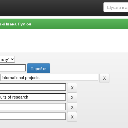
ені Івана Пулюя