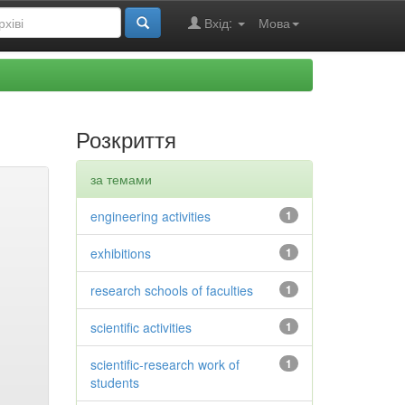
Вхід:
Мова
Розкриття
за темами
engineering activities
1
exhibitions
1
research schools of faculties
1
scientific activities
1
scientific-research work of
1
students