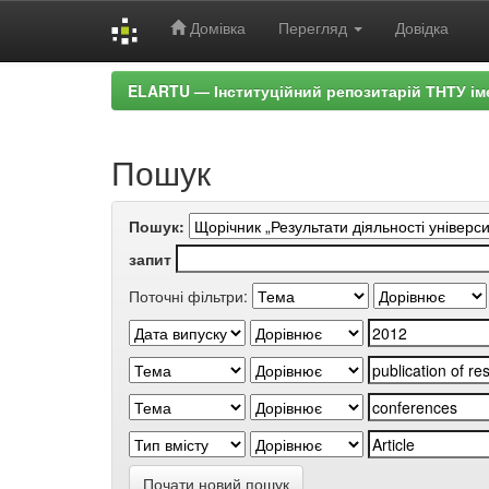
Домівка
Перегляд
Довідка
Skip
ELARTU — Інституційний репозитарій ТНТУ ім
navigation
Пошук
Пошук:
запит
Поточні фільтри:
Почати новий пошук