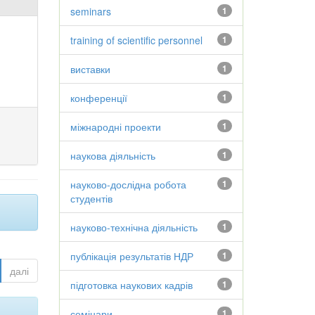
seminars
1
training of scientific personnel
1
виставки
1
конференції
1
міжнародні проекти
1
наукова діяльність
1
науково-дослідна робота
1
студентів
науково-технічна діяльність
1
публікація результатів НДР
1
далі
підготовка наукових кадрів
1
семінари
1