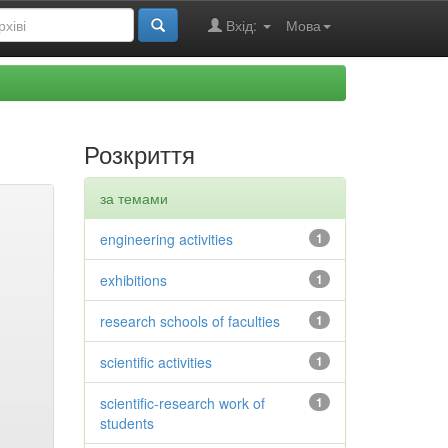
Вхід:
Мова
Розкриття
за темами
engineering activities
1
exhibitions
1
research schools of faculties
1
scientific activities
1
scientific-research work of
1
students