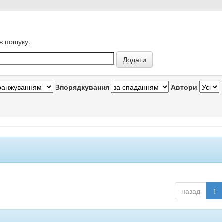
в пошуку.
Впорядкування
Автори
назад
1