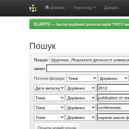
Домівка
Перегляд
Довідка
Skip
ELARTU — Інституційний репозитарій ТНТУ ім
navigation
Пошук
Пошук:
запит
Поточні фільтри:
Почати новий пошук