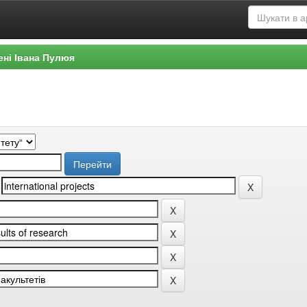
ені Івана Пулюя