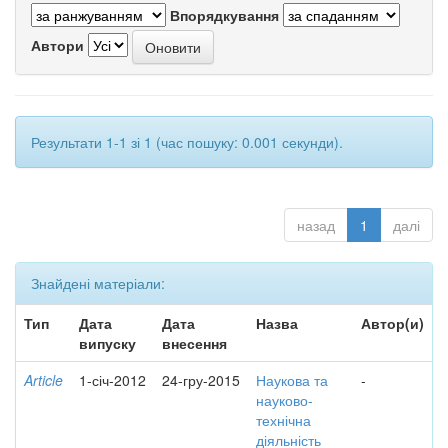
Впорядкування
Автори
Результати 1-1 зі 1 (час пошуку: 0.001 секунди).
назад
1
далі
Знайдені матеріали:
Тип
Дата
Дата
Назва
Автор(и)
випуску
внесення
Article
1-січ-2012
24-гру-2015
Наукова та
-
науково-
технічна
діяльність