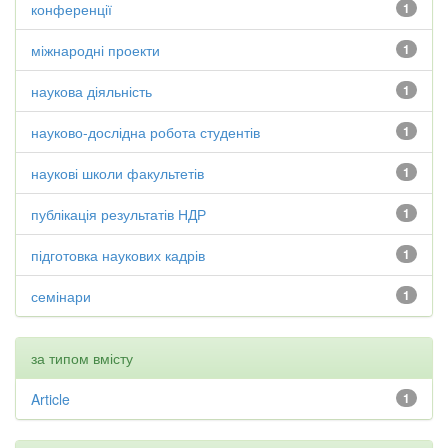
конференції
1
міжнародні проекти
1
наукова діяльність
1
науково-дослідна робота студентів
1
наукові школи факультетів
1
публікація результатів НДР
1
підготовка наукових кадрів
1
семінари
1
за типом вмісту
Article
1