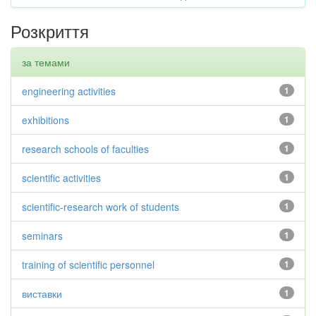
Розкриття
за темами
engineering activities
1
exhibitions
1
research schools of faculties
1
scientific activities
1
scientific-research work of students
1
seminars
1
training of scientific personnel
1
виставки
1