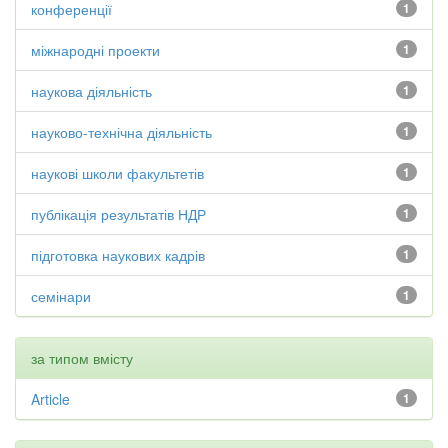
конференції
1
міжнародні проекти
1
наукова діяльність
1
науково-технічна діяльність
1
наукові школи факультетів
1
публікація результатів НДР
1
підготовка наукових кадрів
1
семінари
1
за типом вмісту
Article
1