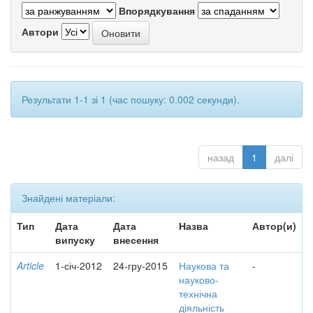
Впорядкування
Автори
Результати 1-1 зі 1 (час пошуку: 0.002 секунди).
назад
1
далі
Знайдені матеріали:
Тип
Дата
Дата
Назва
Автор(и)
випуску
внесення
Article
1-січ-2012
24-гру-2015
Наукова та
-
науково-
технічна
діяльність