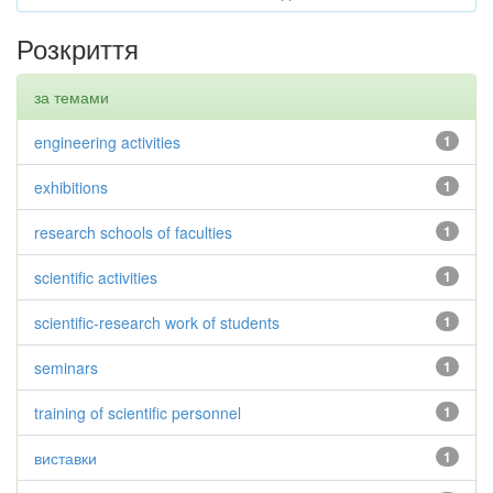
Розкриття
за темами
engineering activities
1
exhibitions
1
research schools of faculties
1
scientific activities
1
scientific-research work of students
1
seminars
1
training of scientific personnel
1
виставки
1