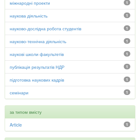
міжнародні проекти
1
наукова діяльність
1
науково-дослідна робота студентів
1
науково-технічна діяльність
1
наукові школи факультетів
1
публікація результатів НДР
1
підготовка наукових кадрів
1
семінари
1
за типом вмісту
Article
1