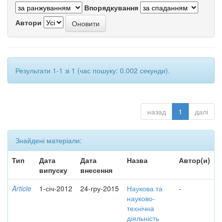
Впорядкування
Автори
Результати 1-1 зі 1 (час пошуку: 0.002 секунди).
назад
1
далі
Знайдені матеріали:
Тип
Дата
Дата
Назва
Автор(и)
випуску
внесення
Article
1-січ-2012
24-гру-2015
Наукова та
-
науково-
технічна
діяльність