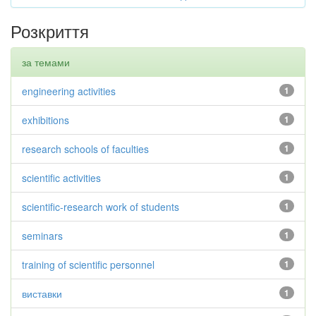
Розкриття
за темами
engineering activities
1
exhibitions
1
research schools of faculties
1
scientific activities
1
scientific-research work of students
1
seminars
1
training of scientific personnel
1
виставки
1