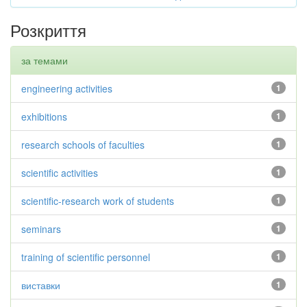
Розкриття
за темами
engineering activities
1
exhibitions
1
research schools of faculties
1
scientific activities
1
scientific-research work of students
1
seminars
1
training of scientific personnel
1
виставки
1