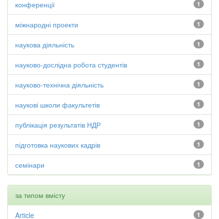
конференції
1
міжнародні проекти
1
наукова діяльність
1
науково-дослідна робота студентів
1
науково-технічна діяльність
1
наукові школи факультетів
1
публікація результатів НДР
1
підготовка наукових кадрів
1
семінари
1
за типом вмісту
Article
1