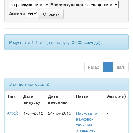
Впорядкування
Автори
Результати 1-1 зі 1 (час пошуку: 0.003 секунди).
назад
1
далі
Знайдені матеріали:
Тип
Дата
Дата
Назва
Автор(и)
випуску
внесення
Article
1-січ-2012
24-гру-2015
Наукова та
-
науково-
технічна
діяльність