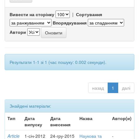
Вивести на сторінку
|
Сортування
Впорядкування
Автори
Результати 1-1 зі 1 (час пошуку: 0.002 секунди).
назад
1
далі
Знайдені матеріали:
Тип
Дата
Дата
Назва
Автор(и)
випуску
внесення
Article
1-січ-2012
24-гру-2015
Наукова та
-