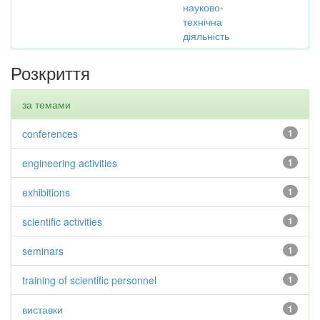
науково-
технічна
діяльність
Розкриття
за темами
conferences
1
engineering activities
1
exhibitions
1
scientific activities
1
seminars
1
training of scientific personnel
1
виставки
1