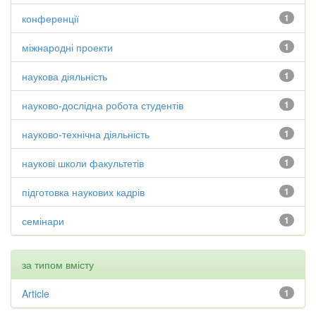
конференції
1
міжнародні проекти
1
наукова діяльність
1
науково-дослідна робота студентів
1
науково-технічна діяльність
1
наукові школи факультетів
1
підготовка наукових кадрів
1
семінари
1
за типом вмісту
Article
1