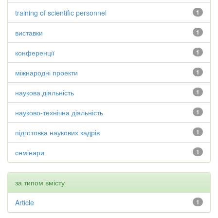
training of scientific personnel
1
виставки
1
конференції
1
міжнародні проекти
1
наукова діяльність
1
науково-технічна діяльність
1
підготовка наукових кадрів
1
семінари
1
за типом вмісту
Article
1