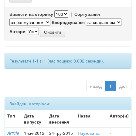
Вивести на сторінку
|
Сортування
Впорядкування
Автори
Результати 1-1 зі 1 (час пошуку: 0.002 секунди).
назад
1
далі
Знайдені матеріали:
Тип
Дата
Дата
Назва
Автор(и)
випуску
внесення
Article
1-січ-2012
24-гру-2015
Наукова та
-