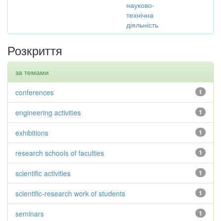
науково-
технічна
діяльність
Розкриття
за темами
conferences
1
engineering activities
1
exhibitions
1
research schools of faculties
1
scientific activities
1
scientific-research work of students
1
seminars
1