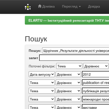
Домівка
Перегляд
Довідка
Skip
ELARTU — Інституційний репозитарій ТНТУ ім
navigation
Пошук
Пошук:
запит
Поточні фільтри: