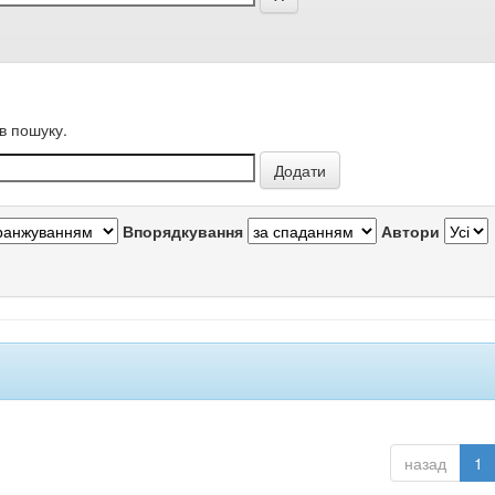
в пошуку.
Впорядкування
Автори
назад
1