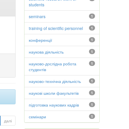
students
seminars
1
training of scientific personnel
1
конференції
1
наукова діяльність
1
науково-дослідна робота
1
студентів
науково-технічна діяльність
1
наукові школи факультетів
1
підготовка наукових кадрів
1
семінари
1
далі