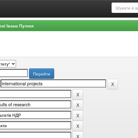
ені Івана Пулюя