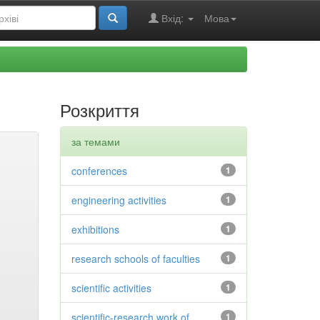
Вхід:
Мова
Розкриття
за темами
conferences
1
engineering activities
1
exhibitions
1
research schools of faculties
1
scientific activities
1
scientific-research work of
1